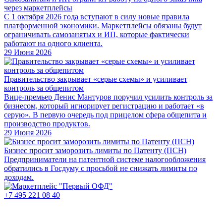
через маркетплейсы
С 1 октября 2026 года вступают в силу новые правила
платформенной экономики. Маркетплейсы обязаны будут
ограничивать самозанятых и ИП, которые фактически
работают на одного клиента.
29 Июня 2026
Правительство закрывает «серые схемы» и усиливает
контроль за общепитом
Вице-премьер Денис Мантуров поручил усилить контроль за
бизнесом, который игнорирует регистрацию и работает «в
серую». В первую очередь под прицелом сфера общепита и
производство продуктов.
29 Июня 2026
Бизнес просит заморозить лимиты по Патенту (ПСН)
Предприниматели на патентной системе налогообложения
обратились в Госдуму с просьбой не снижать лимиты по
доходам.
+7 495 221 08 40