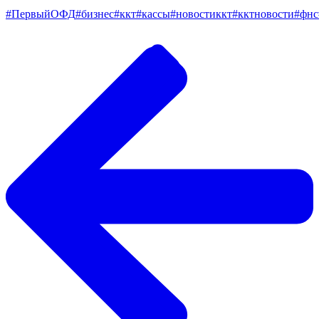
#ПервыйОФД
#бизнес
#ккт
#кассы
#новостиккт
#кктновости
#фнс