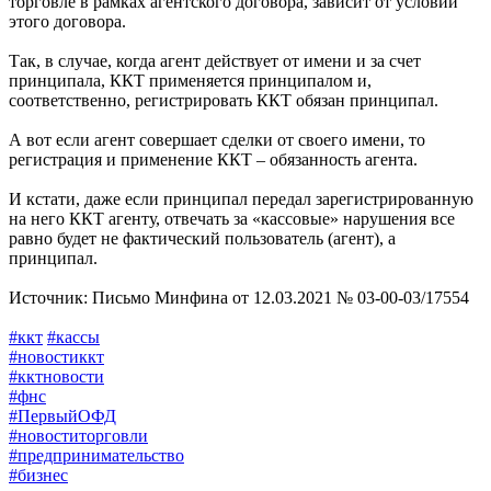
торговле в рамках агентского договора, зависит от условий
этого договора.
Так, в случае, когда агент действует от имени и за счет
принципала, ККТ применяется принципалом и,
соответственно, регистрировать ККТ обязан принципал.
А вот если агент совершает сделки от своего имени, то
регистрация и применение ККТ – обязанность агента.
И кстати, даже если принципал передал зарегистрированную
на него ККТ агенту, отвечать за «кассовые» нарушения все
равно будет не фактический пользователь (агент), а
принципал.
Источник: Письмо Минфина от 12.03.2021 № 03-00-03/17554
#ккт
#кассы
#новостиккт
#кктновости
#фнс
#ПервыйОФД
#новоститорговли
#предпринимательство
#бизнес