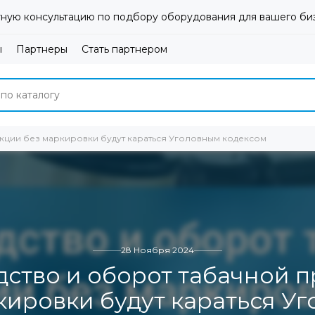
ную консультацию по подбору оборудования для вашего би
ы
Партнеры
Стать партнером
кции без маркировки будут караться Уголовным кодексом
28 Ноября 2024
ство и оборот табачной 
кировки будут караться У