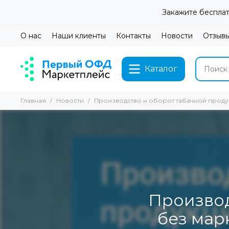
Закажите бесплат
О нас
Наши клиенты
Контакты
Новости
Отзыв
Каталог
Главная
Новости
Производство и оборот табачной проду
Производ
без мар