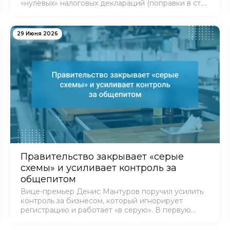
«нулевых» налоговых деклараций (поправки в ст.
119 НК РФ).
29 Июня 2026
Правительство закрывает «серые
схемы» и усиливает контроль за
общепитом
Вице-премьер Денис Мантуров поручил усилить
контроль за бизнесом, который игнорирует
регистрацию и работает «в серую». В первую
очередь под прицелом сфера общепита и
производство продуктов.