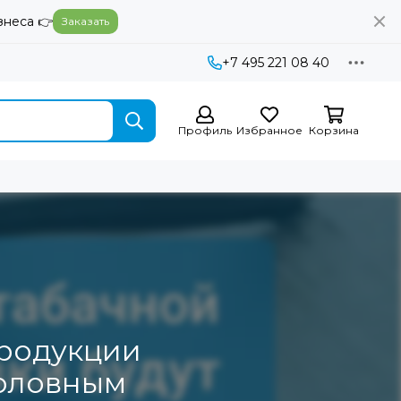
знеса 👉
Заказать
+7 495 221 08 40
Профиль
Избранное
Корзина
продукции
головным