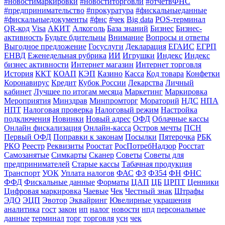
#новостимаркировки
#новоститорговли
#отчетвФНС
#предпринимательство
#прокуратура
#фискальныеданные
#фискальныедокументы
#фнс
#чек
Big data
POS-терминал
QR-код
Visa
АКИТ
Алкоголь
База знаний
Бизнес
Бизнес-
активность
Будьте бдительны
Внимание
Вопросы и ответы
Выгодное предложение
Госуслуги
Декларация
ЕГАИС
ЕГРП
ЕНВД
Еженедельная рубрика
ИИ
Игрушки
Индекс
Индекс
бизнес активности
Интернет магазин
Интернет торговля
История
ККТ
КОАП
КЭП
Казино
Касса
Код товара
Конфетки
Коронавирус
Кредит
Кубок России
Лекарства
Личный
кабинет
Лучшее по итогам месяца
Маркетинг
Маркировка
Мероприятия
Минздрав
Минпромторг
Мораторий
НДС
НПА
НПТ
Налоговая проверка
Налоговый режим
Настройка
подключения
Новинки
Новый адрес
ОФД
Облачные кассы
Онлайн фискализация
Онлайн-касса
Остров мечты
ПСН
Первый ОФД
Поправки к законам
Посылки
Пятерочка
РБК
РКО
Реестр
Реквизиты
Роостат
РосПотребНадзор
Росстат
Самозанятые
Симкарты
Сканер
Советы
Советы для
предпринимателей
Старые кассы
Табачная продукция
Транспорт
УОК
Уплата налогов
ФАС
ФЗ
ФЗ54
ФН
ФНС
ФФД
Фискальные данные
Форматы
ЦАП
ЦБ
ЦРПТ
Ценники
Цифровая маркировка
Чаевые
Чек
Честный знак
Штрафы
ЭДО
ЭЦП
Эвотор
Эквайринг
Ювелирные украшения
аналитика
гост
закон
ип
налог
новости
нпд
персональные
данные
терминал
торг
торговля
усн
чек