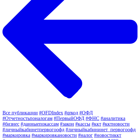
Все публикации
#OFDIndex
#qrкод
#ОФД
#Отчетностьпоналогам
#ПервыйОФД
#ФНС
#аналитика
#бизнес
#данныепокассам
#закон
#кассы
#ккт
#кктновости
#личныйкабинетпервогоофд
#личныйкабининет_первогоофд
#маркировка
#маркировкановости
#налог
#новостиккт