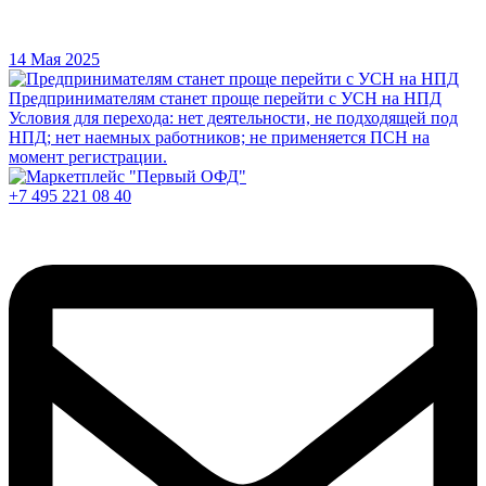
14 Мая 2025
Предпринимателям станет проще перейти с УСН на НПД
Условия для перехода: нет деятельности, не подходящей под
НПД; нет наемных работников; не применяется ПСН на
момент регистрации.
+7 495 221 08 40