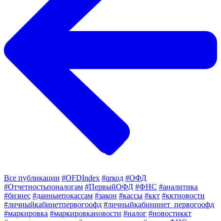
Все публикации
#OFDIndex
#qrкод
#ОФД
#Отчетностьпоналогам
#ПервыйОФД
#ФНС
#аналитика
#бизнес
#данныепокассам
#закон
#кассы
#ккт
#кктновости
#личныйкабинетпервогоофд
#личныйкабининет_первогоофд
#маркировка
#маркировкановости
#налог
#новостиккт