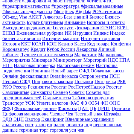
#новостимаркировки
#новоститорговли
#отчетвФНС
#предпринимательство
#прокуратура
#фискальныеданные
#фискальныедокументы
#фнс
#чек
Big data
POS-терминал
QR-код
Visa
АКИТ
Алкоголь
База знаний
Бизнес
Бизнес-
активность
Будьте бдительны
Внимание
Вопросы и ответы
Выгодное предложение
Госуслуги
Декларация
ЕГАИС
ЕГРП
ЕНВД
Еженедельная рубрика
ИИ
Игрушки
Индекс
Индекс
бизнес активности
Интернет магазин
Интернет торговля
История
ККТ
КОАП
КЭП
Казино
Касса
Код товара
Конфетки
Коронавирус
Кредит
Кубок России
Лекарства
Личный
кабинет
Лучшее по итогам месяца
Маркетинг
Маркировка
Мероприятия
Минздрав
Минпромторг
Мораторий
НДС
НПА
НПТ
Налоговая проверка
Налоговый режим
Настройка
подключения
Новинки
Новый адрес
ОФД
Облачные кассы
Онлайн фискализация
Онлайн-касса
Остров мечты
ПСН
Первый ОФД
Поправки к законам
Посылки
Пятерочка
РБК
РКО
Реестр
Реквизиты
Роостат
РосПотребНадзор
Росстат
Самозанятые
Симкарты
Сканер
Советы
Советы для
предпринимателей
Старые кассы
Табачная продукция
Транспорт
УОК
Уплата налогов
ФАС
ФЗ
ФЗ54
ФН
ФНС
ФФД
Фискальные данные
Форматы
ЦАП
ЦБ
ЦРПТ
Ценники
Цифровая маркировка
Чаевые
Чек
Честный знак
Штрафы
ЭДО
ЭЦП
Эвотор
Эквайринг
Ювелирные украшения
аналитика
гост
закон
ип
налог
новости
нпд
персональные
данные
терминал
торг
торговля
усн
чек