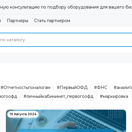
ную консультацию по подбору оборудования для вашего би
ы
Партнеры
Стать партнером
#Отчетностьпоналогам
#ПервыйОФД
#ФНС
#аналит
вогоофд
#личныйкабининет_первогоофд
#маркировка
19 Августа 2024