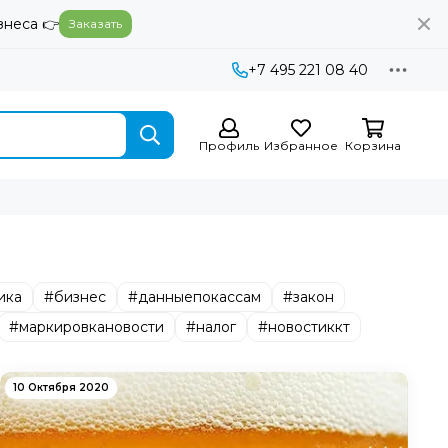
знеса 👉
Заказать
+7 495 221 08 40
Профиль
Избранное
Корзина
ика
#бизнес
#данныепокассам
#закон
#маркировкановости
#налог
#новостиккт
10 Октября 2020